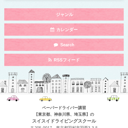
Toggle
ジャンル
navigation
by
Toggle
カレンダー
Category
navigation
by
Toggle
Search
Category
navigation
by
Toggle
RSSフィード
Category
navigation
by
Category
ペーパードライバー講習
【東京都、神奈川県、埼玉県】の
スイスイドライビングスクール
〒205-0017 東京都羽村市羽西3-3-5