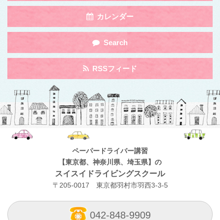
navigation
by
Toggle
カレンダー
Category
navigation
by
Toggle
Search
Category
navigation
by
Toggle
RSSフィード
Category
navigation
by
Category
ペーパードライバー講習
【東京都、神奈川県、埼玉県】の
スイスイドライビングスクール
〒205-0017 東京都羽村市羽西3-3-5
042-848-9909