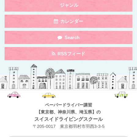
Toggle
ジャンル
navigation
by
Toggle
カレンダー
Category
navigation
by
Toggle
Search
Category
navigation
by
Toggle
RSSフィード
Category
navigation
by
Category
ペーパードライバー講習
【東京都、神奈川県、埼玉県】の
スイスイドライビングスクール
〒205-0017 東京都羽村市羽西3-3-5