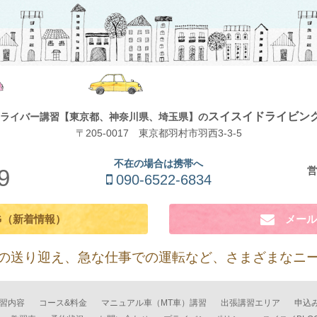
スイスイドライビン
ライバー講習
【東京都、神奈川県、埼玉県】の
〒205-0017 東京都羽村市羽西3-3-5
不在の場合は携帯へ
営
9
090-6522-6834
G（新着情報）
メール
の送り迎え、急な仕事での運転など、
さまざまなニ
習内容
コース&料金
マニュアル車（MT車）講習
出張講習エリア
申込