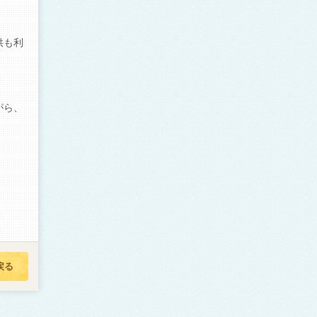
供も利
がら、
戻る