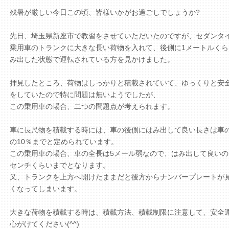
残暑が厳しい今日この頃、皆様いかがお過ごしでしょうか?
先日、埼玉県新座市で教習をさせていただいたのですが、セダンタ
乗用車のトランクに大きな長い荷物を入れて、後側に1メートルくら
み出した状態で運転されている方を見かけました。
拝見したところ、荷物はしっかりと積載されていて、ゆっくりと安
をしていたので特に問題は無いようでしたが、
この乗用車の場合、二つの問題点が考えられます。
車に長尺物を積載する時には、車の後側にはみ出して良い長さは車
の10％までと定められています。
この乗用車の場合、車の全長は5メール弱なので、はみ出して良いの
センチくらいまでとなります。
又、トランクを上方へ開けたままだと後方からナンバープレートが
くなってしまいます。
大きな荷物を積載する時は、積載方法、積載制限に注意して、安全
心がけてください(^^)