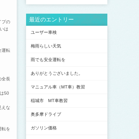
最近のエントリー
イプの
いは
ユーザー車検
梅雨らしい天気
全運転
雨でも安全運転を
ありがとうございました。
の全長
マニュアル車（MT車）教習
は50
稲城市 MT車教習
見えな
奥多摩ドライブ
ガソリン価格
運転を