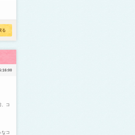
戻る
5:16:00
前、コ
うなコ