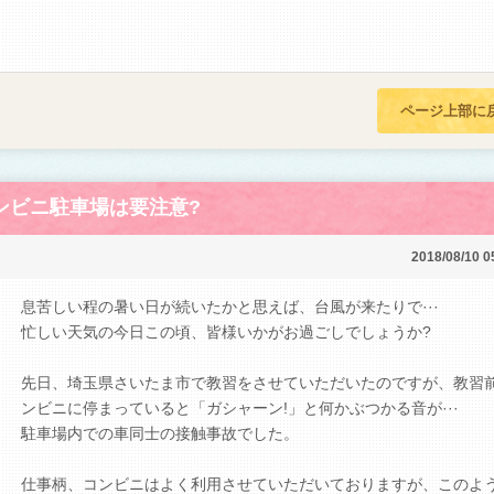
ページ上部に
ンビニ駐車場は要注意?
2018/08/10 0
息苦しい程の暑い日が続いたかと思えば、台風が来たりで···
忙しい天気の今日この頃、皆様いかがお過ごしでしょうか?
先日、埼玉県さいたま市で教習をさせていただいたのですが、教習
ンビニに停まっていると「ガシャーン!」と何かぶつかる音が···
駐車場内での車同士の接触事故でした。
仕事柄、コンビニはよく利用させていただいておりますが、このよ