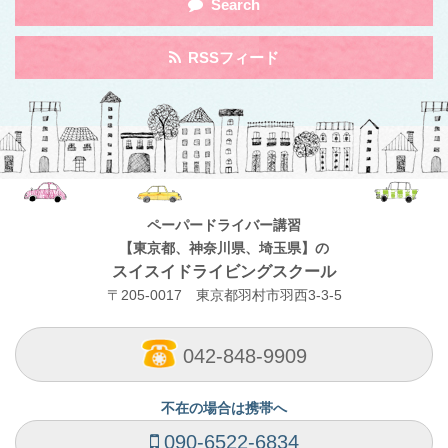
Toggle
Search
Category
navigation
by
Toggle
RSSフィード
Category
navigation
by
Category
ペーパードライバー講習
【東京都、神奈川県、埼玉県】の
スイスイドライビングスクール
〒205-0017 東京都羽村市羽西3-3-5
042-848-9909
不在の場合は携帯へ
090-6522-6834