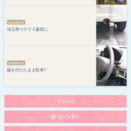
2018/09/19
埼玉県でゲリラ豪雨に
2018/09/10
鍵を付けたまま駐車?
Toggle
ジャンル
navigation
by
Toggle
カレンダー
Category
navigation
by