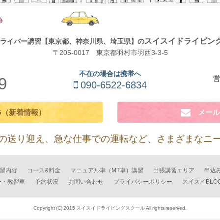
スイスイドライビン
ライバー講習
【東京都、神奈川県、埼玉県】の
〒205-0017 東京都羽村市羽西3-3-5
不在の場合は携帯へ
営
9
090-6522-6834
G（新着情報）
メール
の送り迎え、急な仕事での運転など、
さまざまなニ
習内容
コース&料金
マニュアル車（MT車）講習
出張講習エリア
申込
ー・教習車
予約状況
お問い合わせ
プライバシーポリシー
スイスイBLO
Copyright (C) 2015 スイスイドライビングスクール All rights reserved.