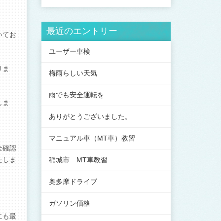
最近のエントリー
いてお
ユーザー車検
りま
梅雨らしい天気
雨でも安全運転を
しま
ありがとうございました。
マニュアル車（MT車）教習
全確認
たしま
稲城市 MT車教習
奥多摩ドライブ
ガソリン価格
にも最