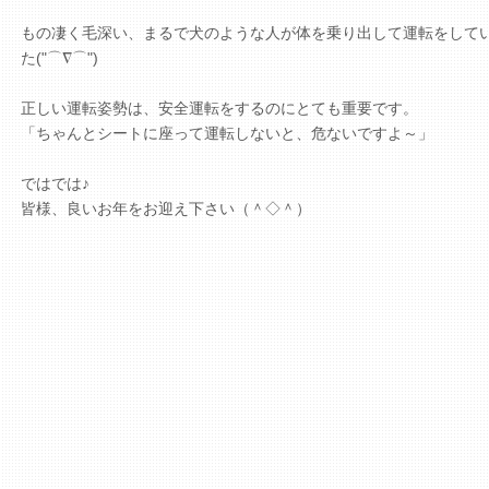
もの凄く毛深い、まるで犬のような人が体を乗り出して運転をして
た("⌒∇⌒")
正しい運転姿勢は、安全運転をするのにとても重要です。
「ちゃんとシートに座って運転しないと、危ないですよ～」
ではでは♪
皆様、良いお年をお迎え下さい（＾◇＾）