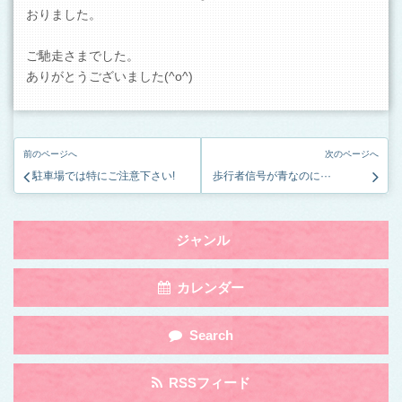
おりました。
ご馳走さまでした。
ありがとうございました(^o^)
前のページへ
次のページへ
駐車場では特にご注意下さい!
歩行者信号が青なのに···
Toggle
ジャンル
navigation
by
Toggle
カレンダー
Category
navigation
by
Toggle
Search
Category
navigation
by
Toggle
RSSフィード
Category