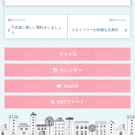
前のページへ
次のページへ
子供達に優しい運転をしましょ
スカイツリーが綺麗な台東区
う
Toggle
ジャンル
navigation
by
Toggle
カレンダー
Category
navigation
by
Toggle
Search
Category
navigation
by
Toggle
RSSフィード
Category
navigation
by
Category