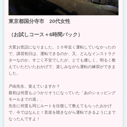
東京都国分寺市 20代女性
（お試しコース＋6時間パック）
大変お世話になりました。１０年近く運転していなかったの
で、講習初日は、運転できるのか、又、どんなインストラク
ターなのか、すごく不安でしたが、とても優しく、明るく教
えていただいたおかげで、楽しみながら運転の練習ができま
した。
戸由先生、覚えていますか？
最初は何度もぶつかりそうになっていた「あのショッピング
モールまでの道」、
先生に何度も同じルートを往復して教えてもらったおかげ
で、今ではなんと！音楽を聴きながら運転できるようにまで
なったんですよ！